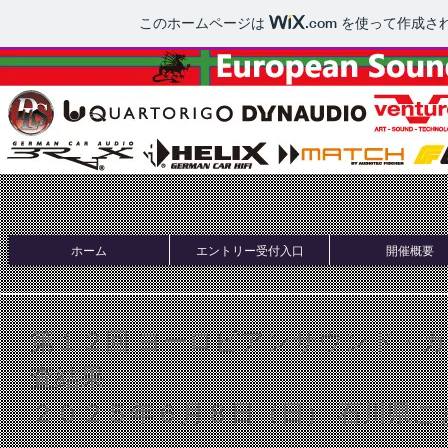
このホームページは
.com
を使って作成さ
ホーム
エントリー受付入口
開催概要
第１２回 ヨーロピアンサウンド・カ
査結果
２０２５年６月８日（日） 石川県こ